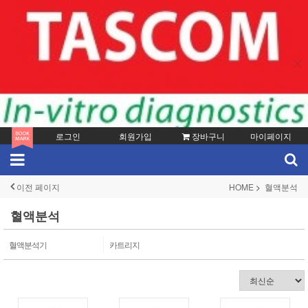
로그인
회원가입
장바구니
마이페이지
이전 페이지
HOME
혈액분석
혈액분석
혈액분석기
카트리지