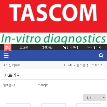
로그인
회원가입
장바구니
마이페이지
이전 페이지
HOME
혈액분석
카트리지
카트리지
혈액분석기
카트리지